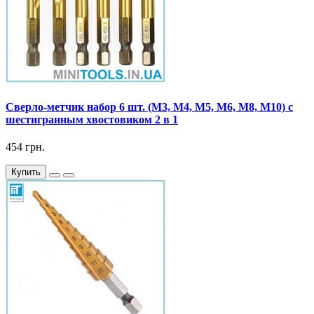
Сверло-метчик набор 6 шт. (М3, М4, М5, М6, М8, М10) с
шестигранным хвостовиком 2 в 1
454 грн.
Купить