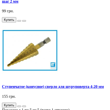
шаг 2 мм
99 грн.
Купить
Ступенчатое (конусное) сверло для шуруповерта 4-20 мм
155 грн.
Купить
Показано с 1 по 5 из 5 (всего 1 страниц)