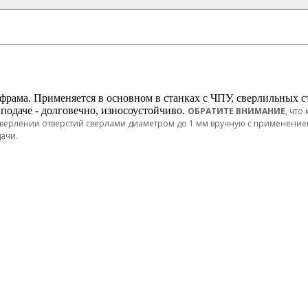
рама. Применяется в основном в станках с ЧПУ, сверлильных ста
 подаче - долговечно, износоустойчиво.
ОБРАТИТЕ ВНИМАНИЕ
, что
 сверлении отверстий сверлами диаметром до 1 мм вручную с применение
ачи.