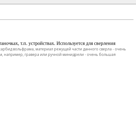
ночках, т.п. устройствах. Используется для сверления
 карбид вольфрама, материал режущей части данного сверла - очень
м, например, гравера или ручной минидрели - очень большая