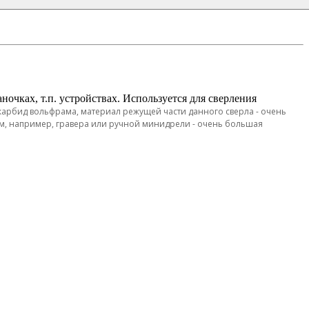
очках, т.п. устройствах. Используется для сверления
 карбид вольфрама, материал режущей части данного сверла - очень
м, например, гравера или ручной минидрели - очень большая