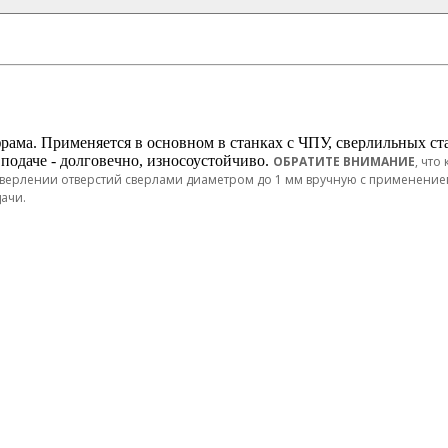
ама. Применяется в основном в станках с ЧПУ, сверлильных стан
 подаче - долговечно, износоустойчиво.
ОБРАТИТЕ ВНИМАНИЕ
, что
 сверлении отверстий сверлами диаметром до 1 мм вручную с применение
ачи.