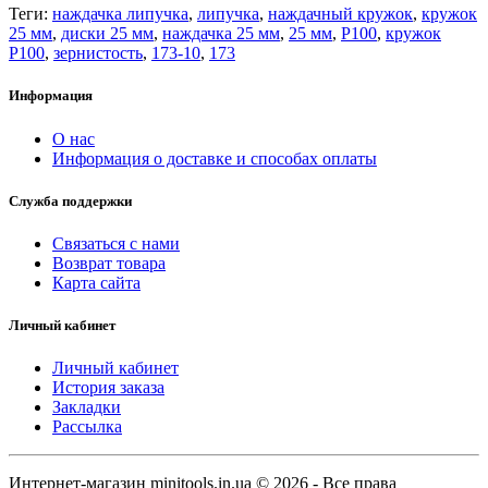
Теги:
наждачка липучка
,
липучка
,
наждачный кружок
,
кружок
25 мм
,
диски 25 мм
,
наждачка 25 мм
,
25 мм
,
P100
,
кружок
P100
,
зернистость
,
173-10
,
173
Информация
О нас
Информация о доставке и способах оплаты
Служба поддержки
Связаться с нами
Возврат товара
Карта сайта
Личный кабинет
Личный кабинет
История заказа
Закладки
Рассылка
Интернет-магазин minitools.in.ua © 2026 - Все права