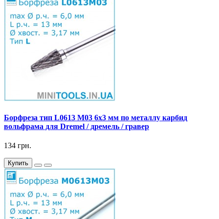
Борфреза тип L0613 M03 6x3 мм по металлу карбид
вольфрама для Dremel / дремель / гравер
134 грн.
Купить