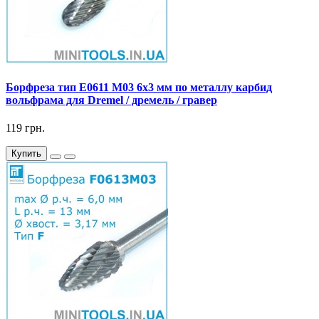
Борфреза тип E0611 M03 6x3 мм по металлу карбид
вольфрама для Dremel / дремель / гравер
119 грн.
Купить