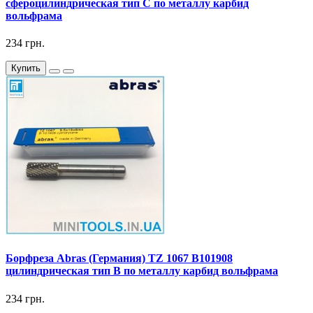
сфероцилиндрическая тип C по металлу карбид
вольфрама
234 грн.
Купить
Борфреза Abras (Германия) TZ 1067 B101908
цилиндрическая тип B по металлу карбид вольфрама
234 грн.