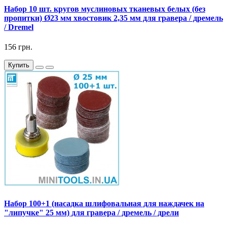
Набор 10 шт. кругов муслиновых тканевых белых (без
пропитки) Ø23 мм хвостовик 2,35 мм для гравера / дремель
/ Dremel
156 грн.
Купить
Набор 100+1 (насадка шлифовальная для наждачек на
"липучке" 25 мм) для гравера / дремель / дрели