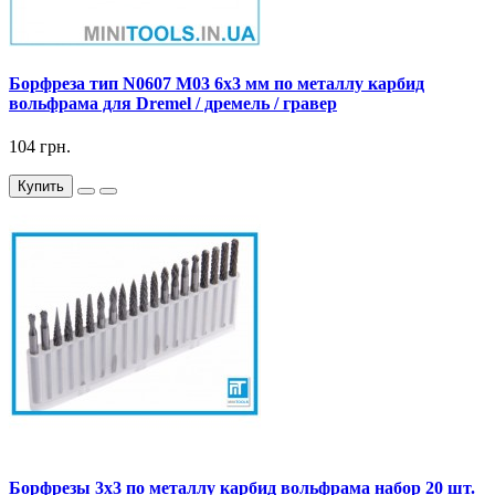
Борфреза тип N0607 M03 6x3 мм по металлу карбид
вольфрама для Dremel / дремель / гравер
104 грн.
Купить
Борфрезы 3x3 по металлу карбид вольфрама набор 20 шт.