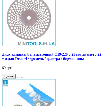
Диск алмазный ультратонкий C19/220 0.25 мм диаметр 22
мм для Dremel / дремель / гравера / бормашины
69 грн.
Купить