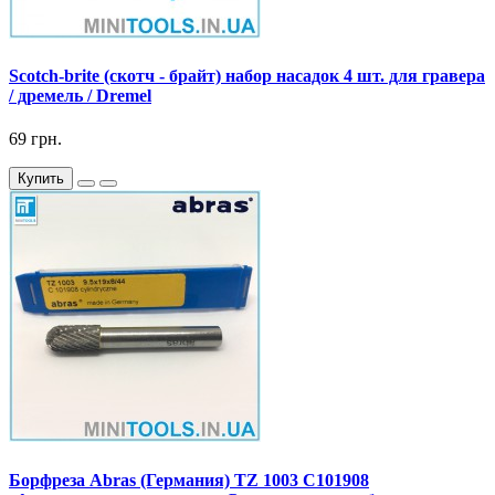
Scotch-brite (скотч - брайт) набор насадок 4 шт. для гравера
/ дремель / Dremel
69 грн.
Купить
Борфреза Abras (Германия) TZ 1003 C101908