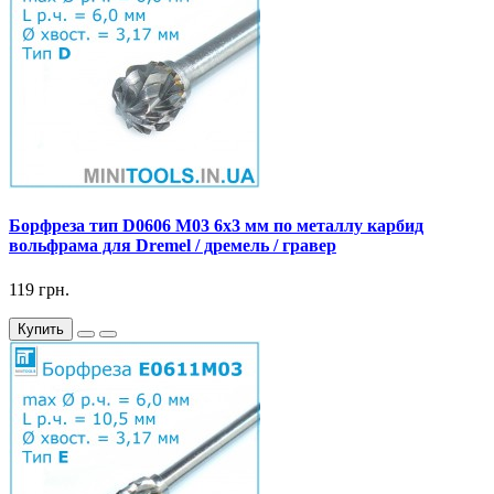
Борфреза тип D0606 M03 6x3 мм по металлу карбид
вольфрама для Dremel / дремель / гравер
119 грн.
Купить