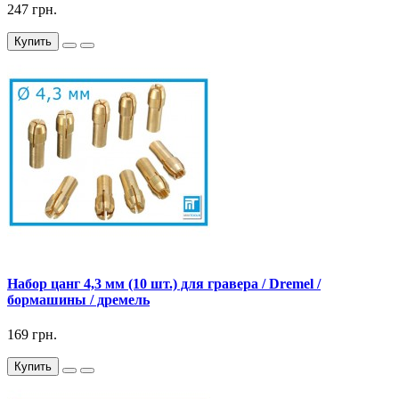
247 грн.
Купить
Набор цанг 4,3 мм (10 шт.) для гравера / Dremel /
бормашины / дремель
169 грн.
Купить