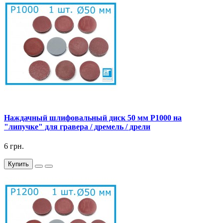
Наждачный шлифовальный диск 50 мм P1000 на
"липучке" для гравера / дремель / дрели
6 грн.
Купить