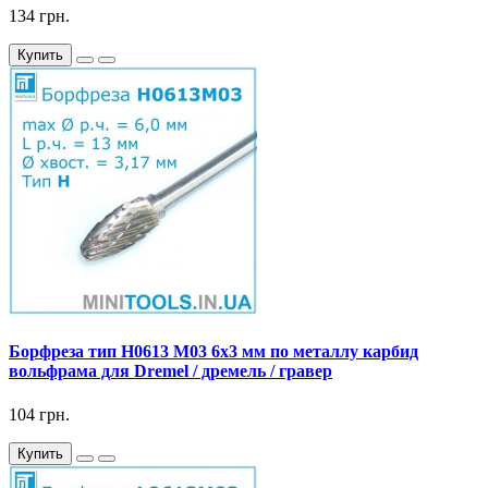
134 грн.
Купить
Борфреза тип H0613 M03 6x3 мм по металлу карбид
вольфрама для Dremel / дремель / гравер
104 грн.
Купить