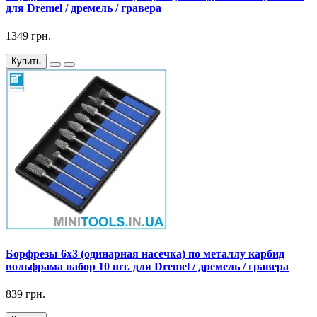
для Dremel / дремель / гравера
1349 грн.
Купить
Борфрезы 6x3 (одинарная насечка) по металлу карбид
вольфрама набор 10 шт. для Dremel / дремель / гравера
839 грн.