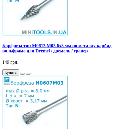
Борфреза тип M0613 M03 6x3 мм по металлу карбид
вольфрама для Dremel / дремель / гравер
149 грн.
Купить